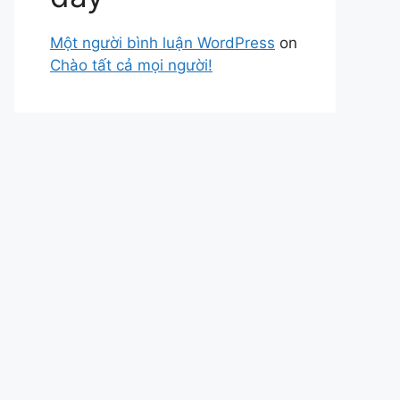
Một người bình luận WordPress
on
Chào tất cả mọi người!