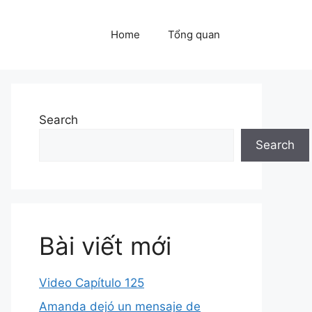
Home
Tổng quan
Search
Search
Bài viết mới
Video Capítulo 125
Amanda dejó un mensaje de