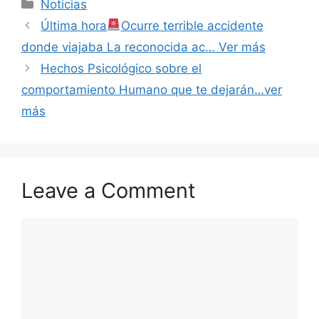
Categories
Noticias
Última hora
Ocurre terrible accidente
donde viajaba La reconocida ac… Ver más
Hechos Psicológico sobre el
comportamiento Humano que te dejarán…ver
más
Leave a Comment
Comment