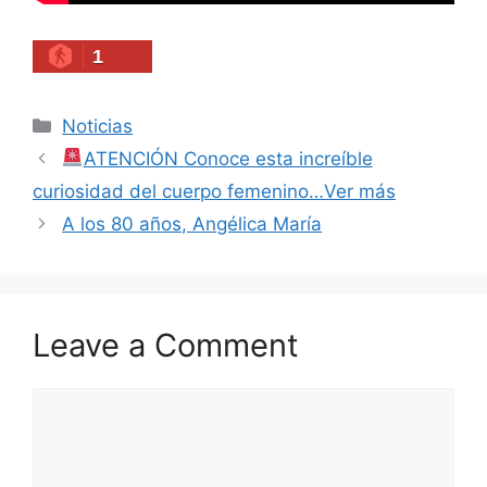
1
Categories
Noticias
ATENCIÓN Conoce esta increíble
curiosidad del cuerpo femenino…Ver más
A los 80 años, Angélica María
Leave a Comment
Comment