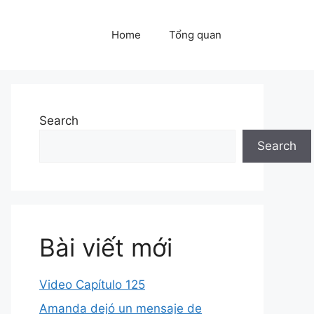
Home
Tổng quan
Search
Search
Bài viết mới
Video Capítulo 125
Amanda dejó un mensaje de