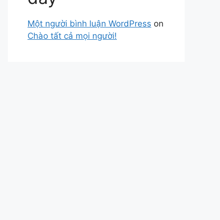
Một người bình luận WordPress
on
Chào tất cả mọi người!