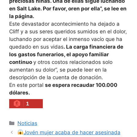
preciosas niñas. Una de ellas sigue luchando
en Salt Lake. Por favor, oren por ella”, se lee en
la página.
Este devastador acontecimiento ha dejado a
Cliff y a sus seres queridos sumidos en el dolor,
luchando por aceptar el inmenso vacío que ha
quedado en sus vidas
. La carga financiera de
los gastos funerarios, el apoyo familiar
continuo
y otros costos relacionados solo
aumentan su dolor”, se puede leer en la
descripción de la cuenta de donación.
En este portal
se espera recaudar 100.000
dólares.
1
Categories
Noticias
Jovén mujer acaba de hacer asesinada