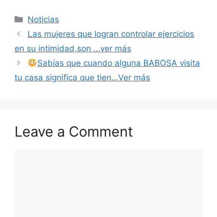
Categories
Noticias
Las mujeres que logran controlar ejercicios
en su intimidad,son …ver más
Sabías que cuando alguna BABOSA visita
tu casa significa que tien…Ver más
Leave a Comment
Comment