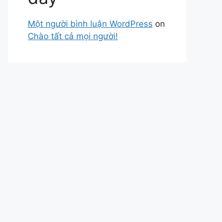
Một người bình luận WordPress
on
Chào tất cả mọi người!