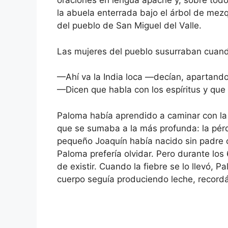
oraciones en lengua apache y, sobre todo,
la abuela enterrada bajo el árbol de mezq
del pueblo de San Miguel del Valle.
Las mujeres del pueblo susurraban cuando
—Ahí va la India loca —decían, apartando
—Dicen que habla con los espíritus y que
Paloma había aprendido a caminar con la 
que se sumaba a la más profunda: la pérd
pequeño Joaquín había nacido sin padre c
Paloma prefería olvidar. Pero durante los
de existir. Cuando la fiebre se lo llevó, P
cuerpo seguía produciendo leche, recordá