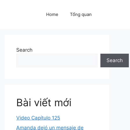
Home
Tổng quan
Search
Search
Bài viết mới
Video Capítulo 125
Amanda dejó un mensaje de