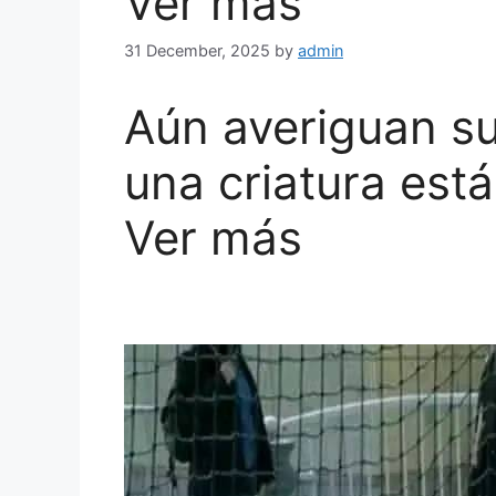
Ver más
31 December, 2025
by
admin
Aún averiguan su
una criatura es
Ver más