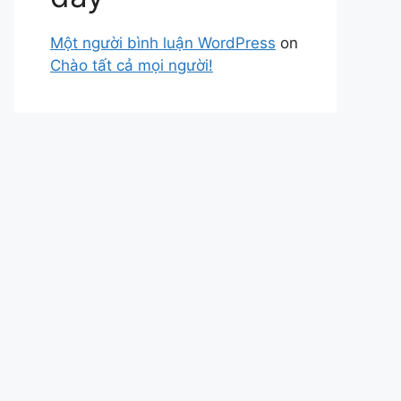
Một người bình luận WordPress
on
Chào tất cả mọi người!