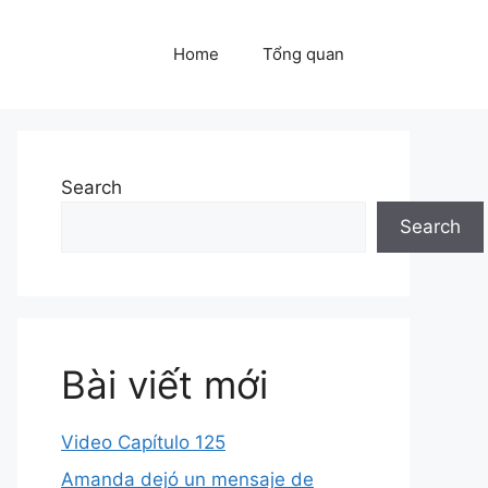
Home
Tổng quan
Search
Search
Bài viết mới
Video Capítulo 125
Amanda dejó un mensaje de