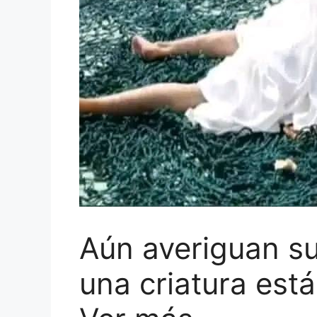
Aún averiguan su
una criatura es