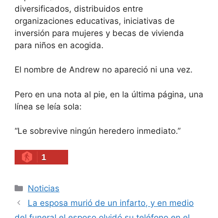
diversificados, distribuidos entre
organizaciones educativas, iniciativas de
inversión para mujeres y becas de vivienda
para niños en acogida.
El nombre de Andrew no apareció ni una vez.
Pero en una nota al pie, en la última página, una
línea se leía sola:
“Le sobrevive ningún heredero inmediato.”
1
Categories
Noticias
La esposa murió de un infarto, y en medio
del funeral el esposo olvidó su teléfono en el