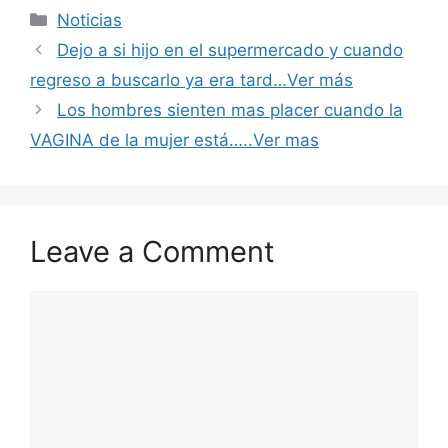
Categories
Noticias
Dejo a si hijo en el supermercado y cuando
regreso a buscarlo ya era tard…Ver más
Los hombres sienten mas placer cuando la
VAGINA de la mujer está…..Ver mas
Leave a Comment
Comment