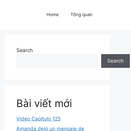
Home
Tổng quan
Search
Search
Bài viết mới
Video Capítulo 125
Amanda dejó un mensaje de