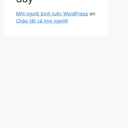
Một người bình luận WordPress
on
Chào tất cả mọi người!