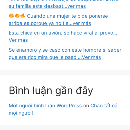
su familia esta desbast…ver mas
Cuando una mujer te pide ponerse
arriba es porque ya no tie…ver más
Esta chica en un avión, se hace viral al provo…
Ver más
Se enamoro y se casó con este hombre si saber
que era rico mira que le pasó …Ver más
Bình luận gần đây
Một người bình luận WordPress
on
Chào tất cả
mọi người!