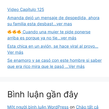
Video Capítulo 125
Amanda dejó un mensaje de despedida, ahora
su familia esta desbast…ver mas
Cuando una mujer te pide ponerse
arriba es porque ya no tie…ver más
Esta chica en un avión, se hace viral al provo…
Ver más
Se enamoro y se casó con este hombre si saber
que era rico mira que le pasó …Ver más
Bình luận gần đây
Một người bình luận WordPress
on
Chào tất cả