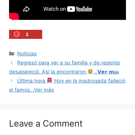
1
Categories
Noticias
Regresó para ver a su familia y de repente
desapareció. Así la encontraron
…𝗩𝗲𝗿 𝗺𝐚́𝐬
Última hora
Hoy en la madrugada falleció
el famos…Ver más
Leave a Comment