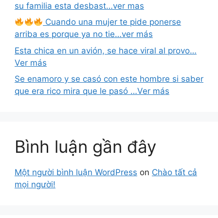
su familia esta desbast…ver mas
Cuando una mujer te pide ponerse
arriba es porque ya no tie…ver más
Esta chica en un avión, se hace viral al provo…
Ver más
Se enamoro y se casó con este hombre si saber
que era rico mira que le pasó …Ver más
Bình luận gần đây
Một người bình luận WordPress
on
Chào tất cả
mọi người!