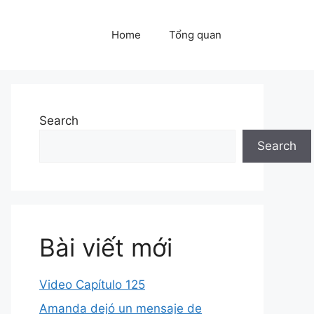
Home
Tổng quan
Search
Search
Bài viết mới
Video Capítulo 125
Amanda dejó un mensaje de