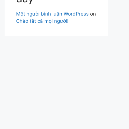
Một người bình luận WordPress
on
Chào tất cả mọi người!