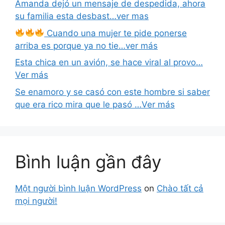
Amanda dejó un mensaje de despedida, ahora
su familia esta desbast…ver mas
Cuando una mujer te pide ponerse
arriba es porque ya no tie…ver más
Esta chica en un avión, se hace viral al provo…
Ver más
Se enamoro y se casó con este hombre si saber
que era rico mira que le pasó …Ver más
Bình luận gần đây
Một người bình luận WordPress
on
Chào tất cả
mọi người!