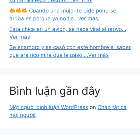
su familia esta desbast…ver mas
Cuando una mujer te pide ponerse
arriba es porque ya no tie…ver más
Esta chica en un avión, se hace viral al provo…
Ver más
Se enamoro y se casó con este hombre si saber
que era rico mira que le pasó …Ver más
Bình luận gần đây
Một người bình luận WordPress
on
Chào tất cả
mọi người!