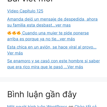
Video Capítulo 125
Amanda dejó un mensaje de despedida, ahora
su familia esta desbast…ver mas
Cuando una mujer te pide ponerse
arriba es porque ya no tie…ver más
Esta chica en un avión, se hace viral al provo…
Ver más
Se enamoro y se casó con este hombre si saber
que era rico mira que le pasó …Ver más
Bình luận gần đây
Một người bình luận WordPress
on
Chào tất cả