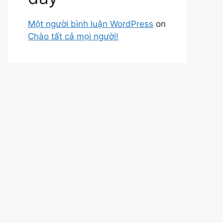
Một người bình luận WordPress
on
Chào tất cả mọi người!