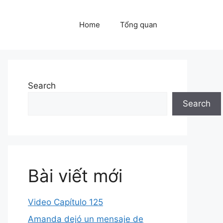
Home
Tổng quan
Search
Search
Bài viết mới
Video Capítulo 125
Amanda dejó un mensaje de