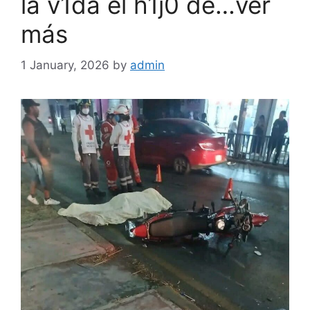
la v1da el h1j0 de…ver
más
1 January, 2026
by
admin