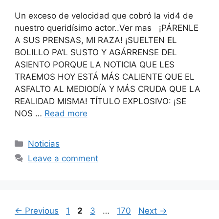
Un exceso de velocidad que cobró la vid4 de
nuestro queridísimo actor..Ver mas ¡PÁRENLE
A SUS PRENSAS, MI RAZA! ¡SUELTEN EL
BOLILLO PA’L SUSTO Y AGÁRRENSE DEL
ASIENTO PORQUE LA NOTICIA QUE LES
TRAEMOS HOY ESTÁ MÁS CALIENTE QUE EL
ASFALTO AL MEDIODÍA Y MÁS CRUDA QUE LA
REALIDAD MISMA! TÍTULO EXPLOSIVO: ¡SE
NOS …
Read more
Categories
Noticias
Leave a comment
Page
Page
Page
Page
←
Previous
1
2
3
…
170
Next
→