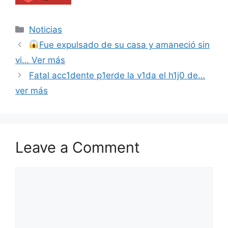
Categories
Noticias
Fue expulsado de su casa y amaneció sin
vi… Ver más
Fatal acc1dente p1erde la v1da el h1j0 de…
ver más
Leave a Comment
Comment