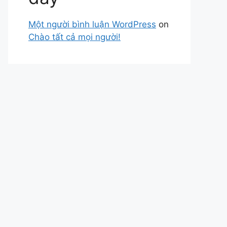
Một người bình luận WordPress
on
Chào tất cả mọi người!