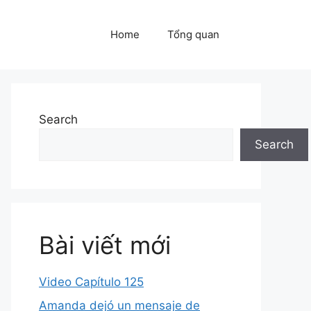
Home
Tổng quan
Search
Search
Bài viết mới
Video Capítulo 125
Amanda dejó un mensaje de