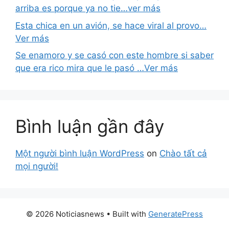
arriba es porque ya no tie…ver más
Esta chica en un avión, se hace viral al provo…
Ver más
Se enamoro y se casó con este hombre si saber
que era rico mira que le pasó …Ver más
Bình luận gần đây
Một người bình luận WordPress
on
Chào tất cả
mọi người!
© 2026 Noticiasnews
• Built with
GeneratePress