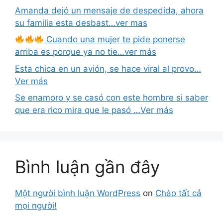
Amanda dejó un mensaje de despedida, ahora
su familia esta desbast…ver mas
Cuando una mujer te pide ponerse
arriba es porque ya no tie…ver más
Esta chica en un avión, se hace viral al provo…
Ver más
Se enamoro y se casó con este hombre si saber
que era rico mira que le pasó …Ver más
Bình luận gần đây
Một người bình luận WordPress
on
Chào tất cả
mọi người!