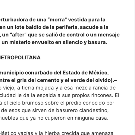
rturbadora de una “morra” vestida para la
un lote baldío de la periferia, sacude a la
 un “after” que se salió de control o un mensaje
 un misterio envuelto en silencio y basura.
 METROPOLITANA
unicipio conurbado del Estado de México,
re el gris del cemento y el verde del olvido).–
 viejo, a tierra mojada y a esa mezcla rancia de
iudad le da la espalda a sus propios rincones. El
 el cielo brumoso sobre el predio conocido por
o de esos que sirven de basurero clandestino,
muebles que ya no cupieron en ninguna casa.
 plástico vacías y la hierba crecida que amenaza