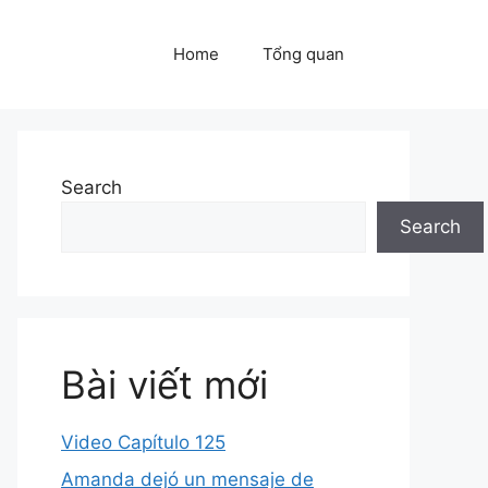
Home
Tổng quan
Search
Search
Bài viết mới
Video Capítulo 125
Amanda dejó un mensaje de