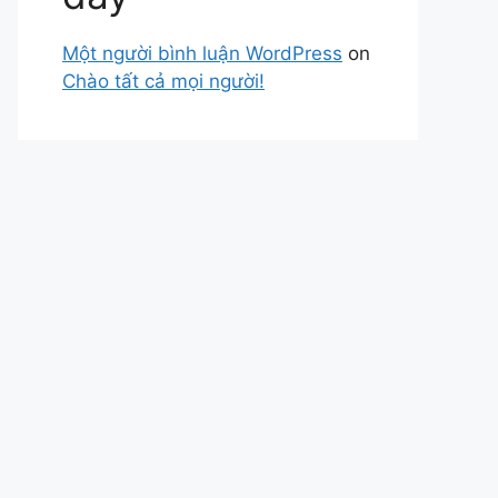
Một người bình luận WordPress
on
Chào tất cả mọi người!