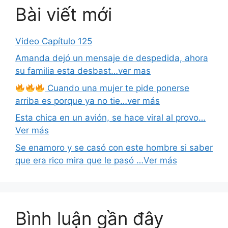
Bài viết mới
Video Capítulo 125
Amanda dejó un mensaje de despedida, ahora
su familia esta desbast…ver mas
Cuando una mujer te pide ponerse
arriba es porque ya no tie…ver más
Esta chica en un avión, se hace viral al provo…
Ver más
Se enamoro y se casó con este hombre si saber
que era rico mira que le pasó …Ver más
Bình luận gần đây