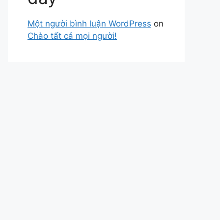
Một người bình luận WordPress
on
Chào tất cả mọi người!