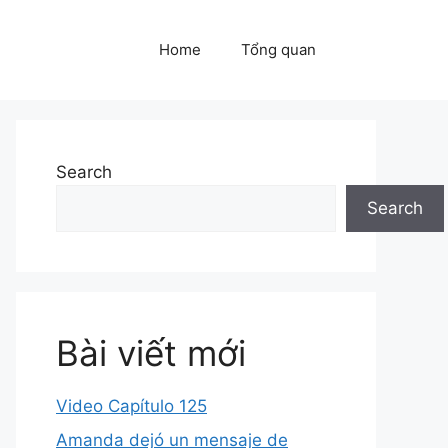
Home
Tổng quan
Search
Search
Bài viết mới
Video Capítulo 125
Amanda dejó un mensaje de