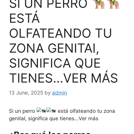
SI UN PERRO
ESTÁ
OLFATEANDO TU
ZONA GENITAI,
SIGNIFICA QUE
TIENES…VER MÁS
13 June, 2025
by
admin
Si un perro
está olfateando tu zona
genitaI, significa que tienes…Ver más