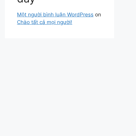
Một người bình luận WordPress
on
Chào tất cả mọi người!