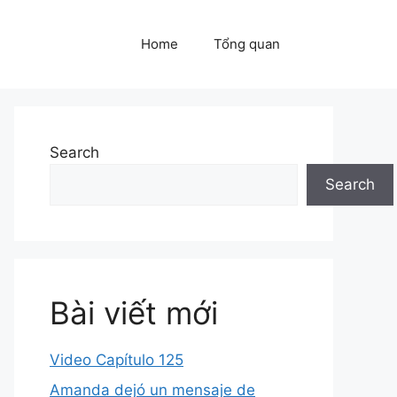
Home
Tổng quan
Search
Search
Bài viết mới
Video Capítulo 125
Amanda dejó un mensaje de