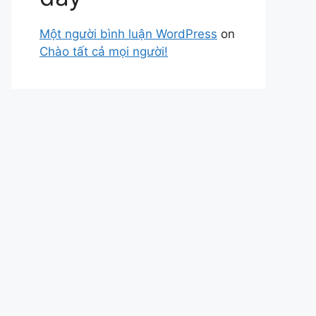
Một người bình luận WordPress
on
Chào tất cả mọi người!