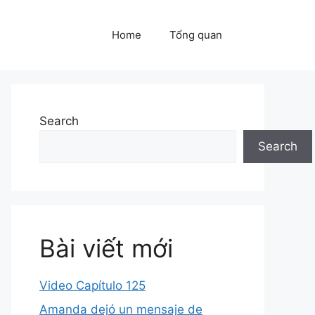
Home
Tổng quan
Search
Search
Bài viết mới
Video Capítulo 125
Amanda dejó un mensaje de