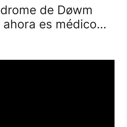
indrome de Døwm
ue ahora es médico…