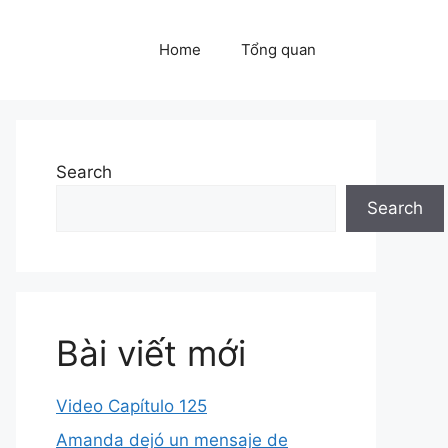
Home
Tổng quan
Search
Search
Bài viết mới
Video Capítulo 125
Amanda dejó un mensaje de