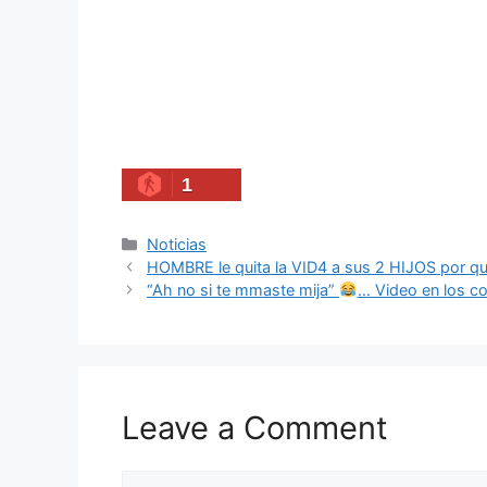
1
Categories
Noticias
HOMBRE le quita la VID4 a sus 2 HIJOS por 
“Ah no si te mmaste mija”
… Video en los c
Leave a Comment
Comment