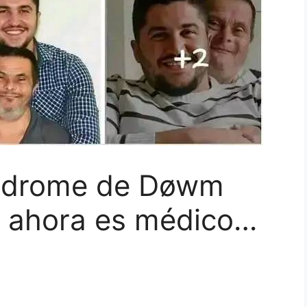
indrome de Døwm
ue ahora es médico…