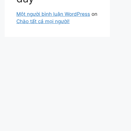
Một người bình luận WordPress
on
Chào tất cả mọi người!