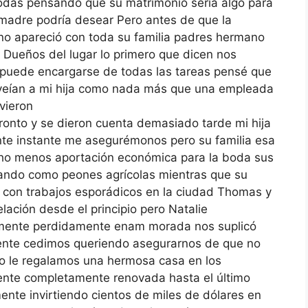
bodas pensando que su matrimonio sería algo para
 madre podría desear Pero antes de que la
no apareció con toda su familia padres hermano
ueños del lugar lo primero que dicen nos
a puede encargarse de todas las tareas pensé que
e veían a mi hija como nada más que una empleada
vieron
pronto y se dieron cuenta demasiado tarde mi hija
ente instante me asegurémonos pero su familia esa
ucho menos aportación económica para la boda sus
jando como peones agrícolas mientras que su
con trabajos esporádicos en la ciudad Thomas y
ación desde el principio pero Natalie
mente perdidamente enam morada nos suplicó
lmente cedimos queriendo asegurarnos de que no
o le regalamos una hermosa casa en los
ente completamente renovada hasta el último
nte invirtiendo cientos de miles de dólares en