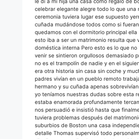
le di a mi hija una casa como regalo de 
celebrar elegante alegre todo lo que una
ceremonia tuviera lugar ese supuesto yer
cuñada mudándose todos como si fueran D
quedamos con el dormitorio principal ell
esto iba a ser un matrimonio resulta qu
doméstica interna Pero esto es lo que no 
venir se sintieron orgullosos demasiado 
no es el trampolín de nadie y en el sigui
era otra historia sin casa sin coche y m
padres vivían en un pueblo remoto traba
hermano y su cuñada apenas sobrevivían 
yo teníamos nuestras dudas sobre esta rel
estaba enamorada profundamente terca
nos persuadió e insistió hasta que fina
tuviera problemas después del matrimoni
suburbios de Boston una casa independi
detalle Thomas supervisó todo personalme