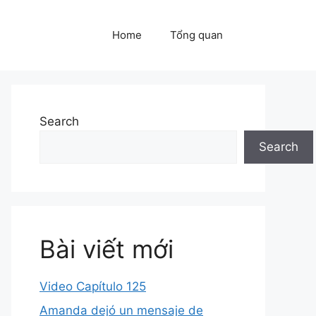
Home
Tổng quan
Search
Search
Bài viết mới
Video Capítulo 125
Amanda dejó un mensaje de