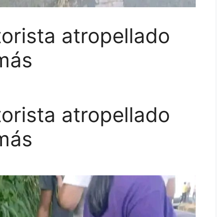
rista atropellado
más
rista atropellado
más