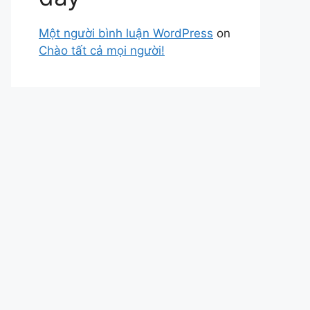
Một người bình luận WordPress
on
Chào tất cả mọi người!