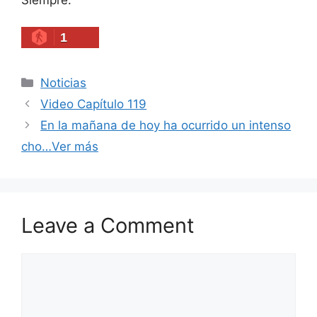
1
Categories
Noticias
Video Capítulo 119
En la mañana de hoy ha ocurrido un intenso
cho…Ver más
Leave a Comment
Comment