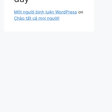
Một người bình luận WordPress
on
Chào tất cả mọi người!