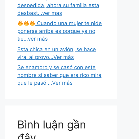
despedida, ahora su familia esta
desbast…ver mas
Cuando una mujer te pide
ponerse arriba es porque ya no
tie…ver más
Esta chica en un avión, se hace
viral al provo…Ver más
Se enamoro y se casó con este
hombre si saber que era rico mira
que le pasó …Ver más
Bình luận gần
đây