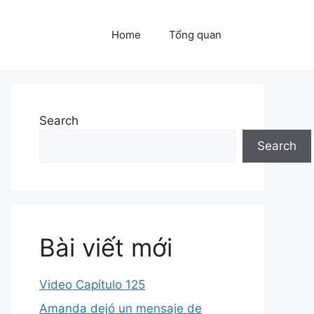
Home
Tổng quan
Search
Search
Bài viết mới
Video Capítulo 125
Amanda dejó un mensaje de