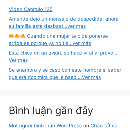
Video Capítulo 125
Amanda dejó un mensaje de despedida, ahora
su familia esta desbast…ver mas
Cuando una mujer te pide ponerse
arriba es porque ya no tie…ver más
Esta chica en un avión, se hace viral al provo…
Ver más
Se enamoro y se casó con este hombre si saber
que era rico mira que le pasó …Ver más
Bình luận gần đây
Một người bình luận WordPress
on
Chào tất cả