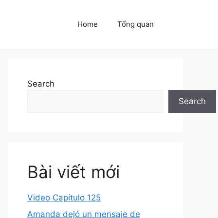
Home
Tổng quan
Search
Search
Bài viết mới
Video Capítulo 125
Amanda dejó un mensaje de