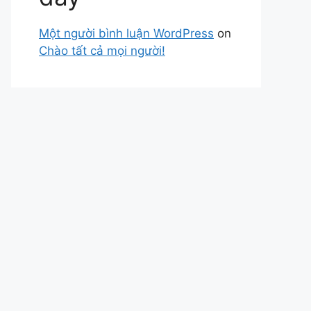
Một người bình luận WordPress
on
Chào tất cả mọi người!