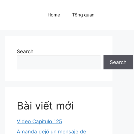
Home
Tổng quan
Search
Search
Bài viết mới
Video Capítulo 125
Amanda dejó un mensaje de