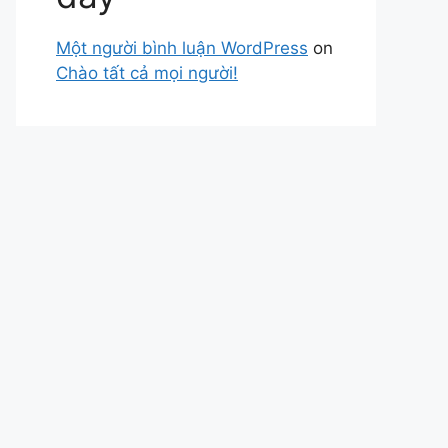
Một người bình luận WordPress
on
Chào tất cả mọi người!