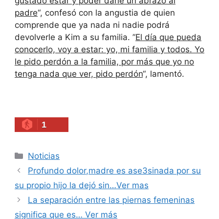
gustado estar y poder darle un abrazo al
padre
“, confesó con la angustia de quien
comprende que ya nada ni nadie podrá
devolverle a Kim a su familia. ”
El día que pueda
conocerlo, voy a estar: yo, mi familia y todos. Yo
le pido perdón a la familia, por más que yo no
tenga nada que ver, pido perdón
“, lamentó.
1
Categories
Noticias
Profundo dolor,madre es ase3sinada por su
su propio hijo la dejó sin…Ver mas
La separación entre las piernas femeninas
significa que es… Ver más