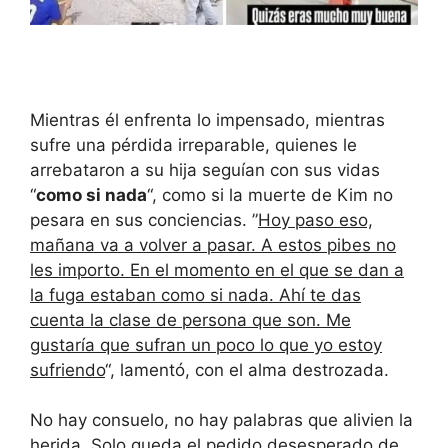
Mientras él enfrenta lo impensado, mientras
sufre una pérdida irreparable, quienes le
arrebataron a su hija seguían con sus vidas
“
como si nada
“, como si la muerte de Kim no
pesara en sus conciencias. ”
Hoy paso eso,
mañana va a volver a pasar. A estos pibes no
les importo. En el momento en el que se dan a
la fuga estaban como si nada. Ahí te das
cuenta la clase de persona que son. Me
gustaría que sufran un poco lo que yo estoy
sufriendo
“, lamentó, con el alma destrozada.
No hay consuelo, no hay palabras que alivien la
herida. Solo queda el pedido desesperado de