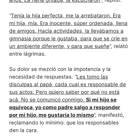
años. La nena gritaba, la escucharon
”, repitió.
“
Tenía la hija perfecta, me la arrebataron. Era
mi hija, mía. Era inocente, súper ordenada, llena
de amigos. Hacía actividades, la llevábamos a
gimnasia porque le gustaba, para que se críe en
un ambiente diferente, y para que sueñe
”, relató
entre lágrimas.
Su dolor se mezcló con la impotencia y la
necesidad de respuestas. “
Les tomo las
disculpas al papá, cada cual es responsable de
sus actos. Pero quiero saber por qué no está
acá. No se comunicó conmigo.
Si mi hijo se
equivoca, yo como padre salgo a responder
por mi hijo, me gustaría lo mismo
”, manifestó,
reclamando lo mínimo: que los responsables
den la cara.