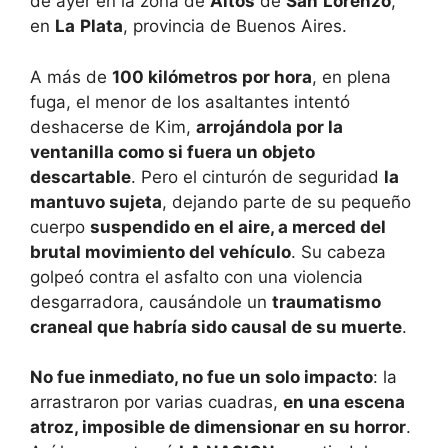
de ayer en la zona de
Altos
de
San
Lorenzo
,
en
La
Plata
, provincia de Buenos Aires.
A más de
100 kilómetros por hora
, en plena
fuga, el menor de los asaltantes intentó
deshacerse de Kim,
arrojándola por la
ventanilla como si fuera un objeto
descartable
. Pero el cinturón de seguridad
la
mantuvo sujeta
, dejando parte de su pequeño
cuerpo
suspendido en el aire, a merced del
brutal movimiento del vehículo
. Su cabeza
golpeó contra el asfalto con una violencia
desgarradora, causándole un
traumatismo
craneal que habría sido causal de su muerte
.
No fue inmediato, no fue un solo impacto
: la
arrastraron por varias cuadras,
en una escena
atroz, imposible de dimensionar en su horror
.