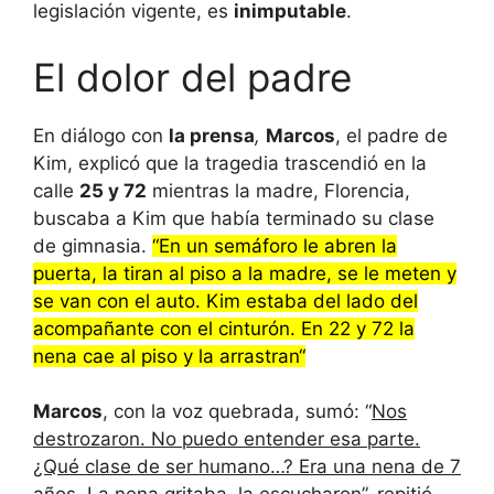
legislación vigente, es
inimputable
.
El dolor del padre
En diálogo con
la prensa
,
Marcos
, el padre de
Kim, explicó que la tragedia trascendió en la
calle
25 y 72
mientras la madre, Florencia,
buscaba a Kim que había terminado su clase
de gimnasia.
“En un semáforo le abren la
puerta, la tiran al piso a la madre, se le meten y
se van con el auto. Kim estaba del lado del
acompañante con el cinturón. En 22 y 72 la
nena cae al piso y la arrastran“
Marcos
, con la voz quebrada, sumó: “
Nos
destrozaron. No puedo entender esa parte.
¿Qué clase de ser humano…? Era una nena de 7