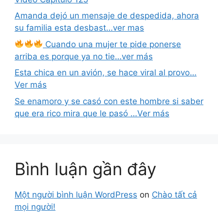
Amanda dejó un mensaje de despedida, ahora
su familia esta desbast…ver mas
Cuando una mujer te pide ponerse
arriba es porque ya no tie…ver más
Esta chica en un avión, se hace viral al provo…
Ver más
Se enamoro y se casó con este hombre si saber
que era rico mira que le pasó …Ver más
Bình luận gần đây
Một người bình luận WordPress
on
Chào tất cả
mọi người!