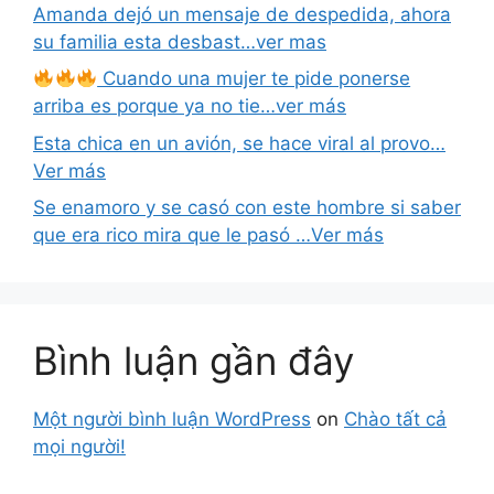
Amanda dejó un mensaje de despedida, ahora
su familia esta desbast…ver mas
Cuando una mujer te pide ponerse
arriba es porque ya no tie…ver más
Esta chica en un avión, se hace viral al provo…
Ver más
Se enamoro y se casó con este hombre si saber
que era rico mira que le pasó …Ver más
Bình luận gần đây
Một người bình luận WordPress
on
Chào tất cả
mọi người!